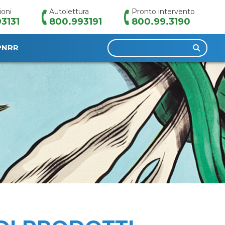
ioni
Autolettura
Pronto intervento
3131
800.993191
800.99.3190
Ricerca
PNRR
per: