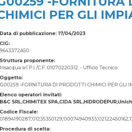
G00259 -FORNITURA 
CHIMICI PER GLI IMPI
Data di pubblicazione: 17/04/2023
CIG:
9643372A50
Struttura proponente:
Irisacqua srl P.I./C.F. 01070220312. - Ufficio Tecnico
Oggetto:
G00259 -FORNITURA DI PRODOTTI CHIMICI PER GLI IM
Elenco operatori invitati:
B&C SRL,CHIMITEX SPA,CIDA SRL,HIDRODEPUR,Unich
Codice Fiscale:
01894190287,'01235350129,'00074940933,'02122450162
Procedura di scelta: