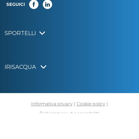
SEGUICI
SPORTELLI
IRISACQUA
Informativa privacy
|
Cookie policy
|
Dichiarazione di accessibilità
Note legali
|
Sitemap
|
Digital agency:
Alea.pro
C.F. e P.IVA 01070220312