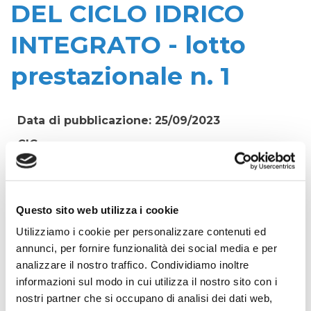
DEL CICLO IDRICO
INTEGRATO - lotto
prestazionale n. 1
Data di pubblicazione: 25/09/2023
CIG:
99640344F9
Struttura proponente:
Irisacqua srl P.I./C.F. 01070220312. - Ufficio
Questo sito web utilizza i cookie
Tecnico
Utilizziamo i cookie per personalizzare contenuti ed
Oggetto:
annunci, per fornire funzionalità dei social media e per
CONTRATTI ATTUATIVI LAVORI EDILI DI PICCOLA
analizzare il nostro traffico. Condividiamo inoltre
E MEDIA ENTITA' A SERVIZIO DEL CICLO IDRICO
informazioni sul modo in cui utilizza il nostro sito con i
INTEGRATO - lotto prestazionale n. 1
nostri partner che si occupano di analisi dei dati web,