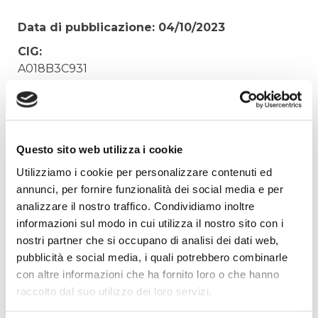
Data di pubblicazione: 04/10/2023
CIG:
A018B3C931
Struttura proponente:
Irisacqua srl P.I./C.F. 01070220312. - Ufficio
Tecnico
Questo sito web utilizza i cookie
Oggetto:
FORNITURA MATERIALE IDRAULICO VARIO -
Utilizziamo i cookie per personalizzare contenuti ed
CONTR.N. 116 /23
annunci, per fornire funzionalità dei social media e per
analizzare il nostro traffico. Condividiamo inoltre
Elenco operatori invitati:
informazioni sul modo in cui utilizza il nostro sito con i
Codice Fiscale:
nostri partner che si occupano di analisi dei dati web,
Procedura di scelta:
pubblicità e social media, i quali potrebbero combinarle
Affidamento ai sensi del Regolamento Generale
con altre informazioni che ha fornito loro o che hanno
Aziendale per Lavori Servizi e Forniture
raccolto dal suo utilizzo dei loro servizi.
Aggiudicatario Nome: