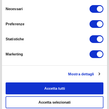
Selezione
GEATTI ARNALDO SRL - cod. fisc. 01384420301
Necessari
del
Importo Aggiudicazione:
consenso
40.000,00
Preferenze
Tempi di completamento:
Importo Liquidato:
Statistiche
Pagina aggiornata il 04/10/2023
Marketing
Mostra dettagli
Accetta tutti
Accetta selezionati