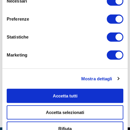
Necessari
del
pronta
consenso
Importo Liquidato:
Preferenze
0,0000
Statistiche
Pagina aggiornata il 02/09/2020
Marketing
Mostra dettagli
Accetta tutti
Accetta selezionati
Rifiuta