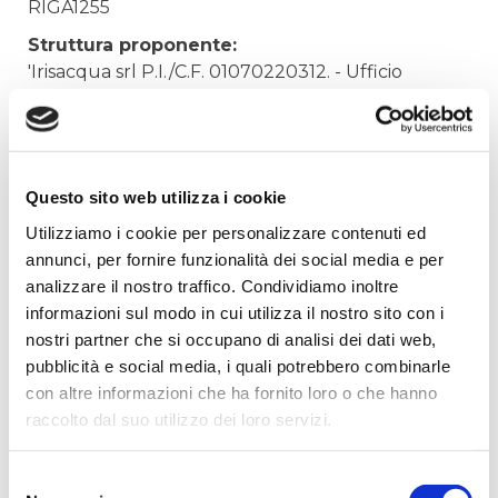
RIGA1255
Struttura proponente:
'Irisacqua srl P.I./C.F. 01070220312. - Ufficio
Tecnico
Oggetto:
TASSA APPALTI SU GARE
Questo sito web utilizza i cookie
Elenco operatori invitati:
Utilizziamo i cookie per personalizzare contenuti ed
Codice Fiscale:
annunci, per fornire funzionalità dei social media e per
Procedura di scelta:
analizzare il nostro traffico. Condividiamo inoltre
Affidamento ai sensi del Regolamento Generale
informazioni sul modo in cui utilizza il nostro sito con i
Aziendale per Lavori Servizi e Forniture
nostri partner che si occupano di analisi dei dati web,
pubblicità e social media, i quali potrebbero combinarle
Aggiudicatario Nome:
con altre informazioni che ha fornito loro o che hanno
- cod. fisc.
raccolto dal suo utilizzo dei loro servizi.
Importo Aggiudicazione:
2715,0000
Selezione
Tempi di completamento: