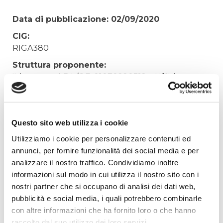
Data di pubblicazione: 02/09/2020
CIG:
RIGA380
Struttura proponente:
'Irisacqua srl P.I./C.F. 01070220312. - Ufficio
Tecnico
Oggetto:
COMPENSO PER INCARICO ORGANISMO DI
Questo sito web utilizza i cookie
VIGILANZA ANNO 2019
Utilizziamo i cookie per personalizzare contenuti ed
Elenco operatori invitati:
annunci, per fornire funzionalità dei social media e per
analizzare il nostro traffico. Condividiamo inoltre
Codice Fiscale:
informazioni sul modo in cui utilizza il nostro sito con i
Procedura di scelta:
nostri partner che si occupano di analisi dei dati web,
Affidamento ai sensi del Regolamento Generale
pubblicità e social media, i quali potrebbero combinarle
Aziendale per Lavori Servizi e Forniture
con altre informazioni che ha fornito loro o che hanno
Aggiudicatario Nome:
raccolto dal suo utilizzo dei loro servizi.