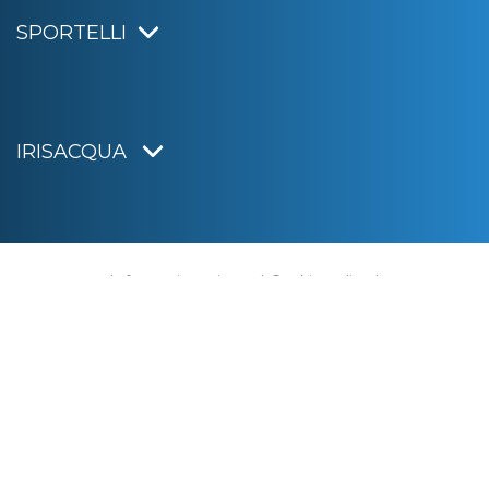
SPORTELLI
IRISACQUA
Informativa privacy
|
Cookie policy
|
Dichiarazione di accessibilità
Note legali
|
Sitemap
|
Digital agency:
Alea.pro
C.F. e P.IVA 01070220312
Capitale Sociale € 20.000.000,00 i.v.
Rag. Imprese di Gorizia n. 01070220312