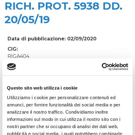
RICH. PROT. 5938 DD.
20/05/19
Data di pubblicazione: 02/09/2020
CIG:
RIGA404
Struttura proponente:
'Irisacqua srl P.I./C.F. 01070220312. - Ufficio
Tecnico
Questo sito web utilizza i cookie
Oggetto:
Utilizziamo i cookie per personalizzare contenuti ed
CANONI DEMANIALI E DI ATTRAVERSAMENTO
annunci, per fornire funzionalità dei social media e per
VARI REGIONE FVG - RICH. PROT. 5938 DD.
analizzare il nostro traffico. Condividiamo inoltre
20/05/19
informazioni sul modo in cui utilizza il nostro sito con i
Elenco operatori invitati:
nostri partner che si occupano di analisi dei dati web,
Codice Fiscale:
pubblicità e social media, i quali potrebbero combinarle