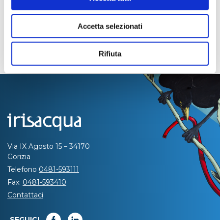
Accetta selezionati
Rifiuta
Via IX Agosto 15 – 34170
Gorizia
Telefono
0481-593111
Fax:
0481-593410
Contattaci
SEGUICI