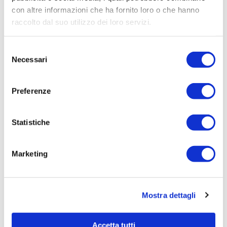
con altre informazioni che ha fornito loro o che hanno
Procedura di scelta:
raccolto dal suo utilizzo dei loro servizi.
Affidamento ai sensi del Regolamento Generale
Aziendale per Lavori Servizi e Forniture
Selezione
Aggiudicatario Nome:
Necessari
del
- cod. fisc.
consenso
Importo Aggiudicazione:
Preferenze
1789,5800
Tempi di completamento:
Statistiche
pronta
Importo Liquidato:
Marketing
0,0000
Pagina aggiornata il 02/09/2020
Mostra dettagli
Accetta tutti