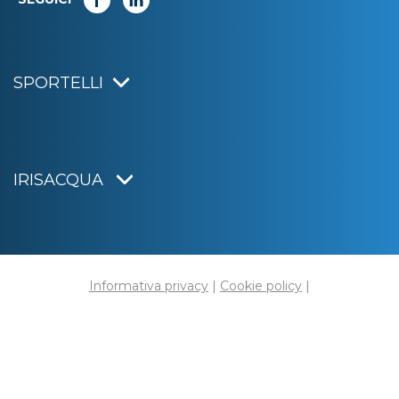
SPORTELLI
IRISACQUA
Informativa privacy
|
Cookie policy
|
Dichiarazione di accessibilità
Note legali
|
Sitemap
|
Digital agency:
Alea.pro
C.F. e P.IVA 01070220312
Capitale Sociale € 20.000.000,00 i.v.