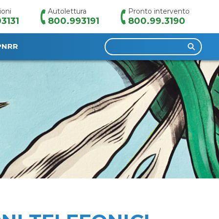
ioni
Autolettura
Pronto intervento
3131
800.993191
800.99.3190
Ricerca
PNRR
per: