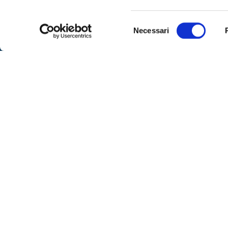
SPOR
Selezione
Necessari
Sportell
del
consenso
– lunedì
Via IX Agosto 15 – 34170 Gorizia
alle 16
Telefono
0481-593111
– venerd
Fax:
0481-593410
su app
Contattaci
– marted
libero
SEGUICI
Per ric
al nume
telefoni
dalle or
ore 8:00