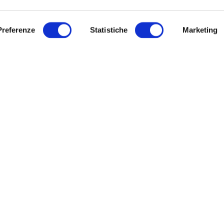
TELLI
IRISACQUA
o di Gorizia, via IX Agosto, 15:
Preferenze
Statistiche
Marketing
Archivio
Modulistica
, mercoledì, giovedì dalle ore 8.30
URP
.30 su appuntamento
Link utili
ì e sabato dalle ore 8.30 alle 12.30
untamento
Sitemap
ì dalle ore 8.30 alle 16.30 accesso
hiedere l’appuntamento telefonare
ro verde 800 99 31 31 (contatto
co disponibile da lunedì a venerdì
e 8:00 alle 20:00 – il sabato dalle
 alle 13:00).
Informativa privacy
|
Cookie policy
|
Dichiarazione di accessibilità
Note legali
|
Sitemap
|
Digital agency:
Alea.pro