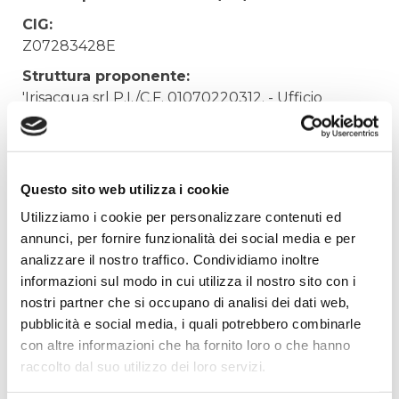
CIG:
Z07283428E
Struttura proponente:
'Irisacqua srl P.I./C.F. 01070220312. - Ufficio
Tecnico
Oggetto:
FORNITURA SEDIE PER SALA CONVEGNI UFFICI
Questo sito web utilizza i cookie
EX ENI
Utilizziamo i cookie per personalizzare contenuti ed
Elenco operatori invitati:
annunci, per fornire funzionalità dei social media e per
Codice Fiscale:
analizzare il nostro traffico. Condividiamo inoltre
informazioni sul modo in cui utilizza il nostro sito con i
Procedura di scelta:
nostri partner che si occupano di analisi dei dati web,
Affidamento ai sensi del Regolamento Generale
pubblicità e social media, i quali potrebbero combinarle
Aziendale per Lavori Servizi e Forniture
con altre informazioni che ha fornito loro o che hanno
Aggiudicatario Nome:
raccolto dal suo utilizzo dei loro servizi.
GBR ROSSETTO S.P.A. - cod. fisc. 00304720287