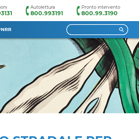
ioni
Autolettura
Pronto intervento
3131
800.993191
800.99.3190
Ricerca
PNRR
per: