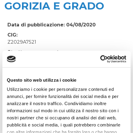
GORIZIA E GRADO
Data di pubblicazione: 04/08/2020
CIG:
Z2029A7521
Struttura proponente:
'Irisacqua srl P.I./C.F. 01070220312. - Ufficio
Tecnico
Oggetto:
Questo sito web utilizza i cookie
ACQUISTO URGENTE PAC ACTIVIS 18%
Utilizziamo i cookie per personalizzare contenuti ed
DEPURATORI GRADISCA CORMONS GORIZIA E
annunci, per fornire funzionalità dei social media e per
GRADO
analizzare il nostro traffico. Condividiamo inoltre
Elenco operatori invitati:
informazioni sul modo in cui utilizza il nostro sito con i
nostri partner che si occupano di analisi dei dati web,
Codice Fiscale:
pubblicità e social media, i quali potrebbero combinarle
Procedura di scelta:
con altre informazioni che ha fornito loro o che hanno