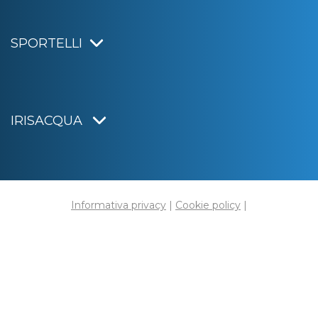
SPORTELLI
IRISACQUA
Informativa privacy
|
Cookie policy
|
Dichiarazione di accessibilità
Note legali
|
Sitemap
|
Digital agency:
Alea.pro
C.F. e P.IVA 01070220312
Capitale Sociale € 20.000.000,00 i.v.
Rag. Imprese di Gorizia n. 01070220312