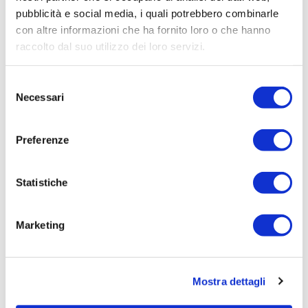
pubblicità e social media, i quali potrebbero combinarle
Procedura di scelta:
con altre informazioni che ha fornito loro o che hanno
Affidamento ai sensi del Regolamento Generale
raccolto dal suo utilizzo dei loro servizi.
Aziendale per Lavori Servizi e Forniture (art.238,
comma 7 d.lgs. 163/2006)
Selezione
Aggiudicatario Nome:
Necessari
del
ENDRESS & HAUSER ITALIA SPA - cod. fisc.
consenso
01942780154
Preferenze
Importo Aggiudicazione:
360,3600
Statistiche
Tempi di completamento:
pronta consegna
Marketing
Importo Liquidato:
0
Mostra dettagli
Pagina aggiornata il 02/09/2020