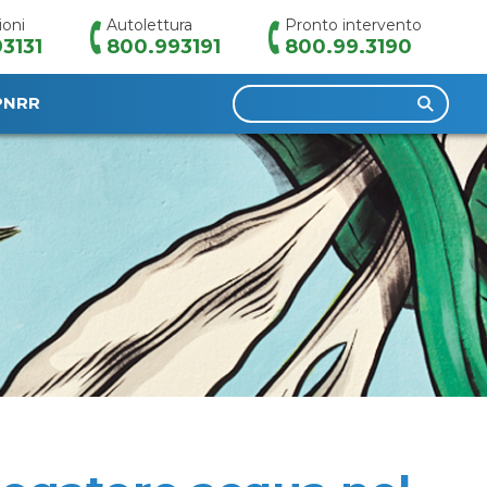
ioni
Autolettura
Pronto intervento
3131
800.993191
800.99.3190
Ricerca
PNRR
per: