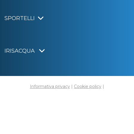
SPORTELLI
IRISACQUA
Informativa privacy
|
Cookie policy
|
Dichiarazione di accessibilità
Note legali
|
Sitemap
|
Digital agency:
Alea.pro
C.F. e P.IVA 01070220312
Capitale Sociale € 20.000.000,00 i.v.
Rag. Imprese di Gorizia n. 01070220312