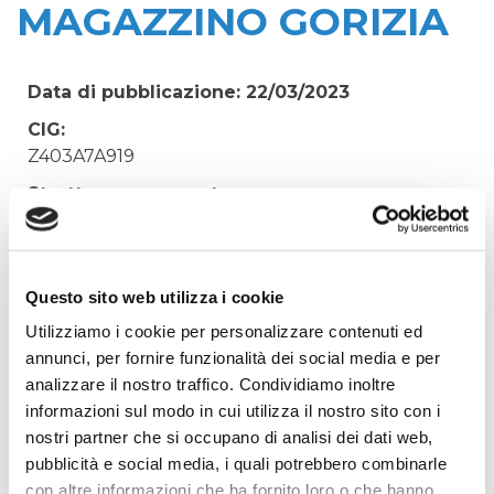
MAGAZZINO GORIZIA
Data di pubblicazione: 22/03/2023
CIG:
Z403A7A919
Struttura proponente:
Irisacqua srl P.I./C.F. 01070220312. - Ufficio
Tecnico
Oggetto:
Questo sito web utilizza i cookie
FORNITURA CHIUSINI PER SARACINESCA E
Utilizziamo i cookie per personalizzare contenuti ed
IDRANTE, IDRANTI E COLLI DI CIGNO PER
annunci, per fornire funzionalità dei social media e per
MAGAZZINO GORIZIA
analizzare il nostro traffico. Condividiamo inoltre
Elenco operatori invitati:
informazioni sul modo in cui utilizza il nostro sito con i
nostri partner che si occupano di analisi dei dati web,
Codice Fiscale:
pubblicità e social media, i quali potrebbero combinarle
Procedura di scelta:
con altre informazioni che ha fornito loro o che hanno