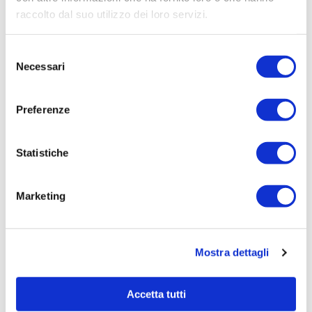
Affidamento ai sensi del Regolamento Generale
raccolto dal suo utilizzo dei loro servizi.
Aziendale per Lavori Servizi e Forniture
Aggiudicatario Nome:
Selezione
BASSANI ALESSANDRO SRL - cod. fisc.
Necessari
del
01624880165
consenso
Importo Aggiudicazione:
Preferenze
4.956,00
Tempi di completamento:
Statistiche
pronta
Importo Liquidato:
Marketing
Pagina aggiornata il 22/03/2023
Mostra dettagli
Accetta tutti