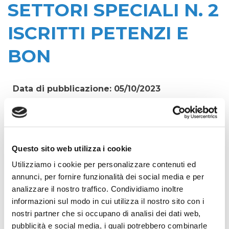
SETTORI SPECIALI N. 2
ISCRITTI PETENZI E
BON
Data di pubblicazione: 05/10/2023
CIG:
Z453CA79ED
Struttura proponente:
Irisacqua srl P.I./C.F. 01070220312. - Ufficio
Questo sito web utilizza i cookie
Tecnico
Utilizziamo i cookie per personalizzare contenuti ed
annunci, per fornire funzionalità dei social media e per
Oggetto:
analizzare il nostro traffico. Condividiamo inoltre
LABORATORIO OPERATIVO ON LINE DEGLI
informazioni sul modo in cui utilizza il nostro sito con i
APPALTI NELLE SOCIETA' PUBBLICHE - SETTORI
nostri partner che si occupano di analisi dei dati web,
SPECIALI N. 2 ISCRITTI PETENZI E BON
pubblicità e social media, i quali potrebbero combinarle