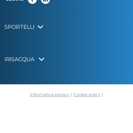
SPORTELLI
IRISACQUA
Informativa privacy
|
Cookie policy
|
Dichiarazione di accessibilità
Note legali
|
Sitemap
|
Digital agency:
Alea.pro
C.F. e P.IVA 01070220312
Capitale Sociale € 20.000.000,00 i.v.