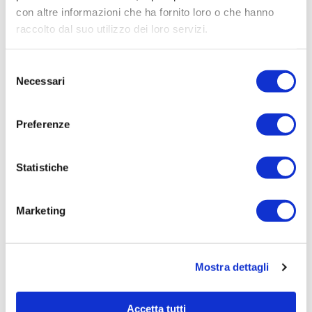
Elenco operatori invitati:
con altre informazioni che ha fornito loro o che hanno
Codice Fiscale:
raccolto dal suo utilizzo dei loro servizi.
Procedura di scelta:
Selezione
Affidamento ai sensi del Regolamento Generale
Necessari
del
Aziendale per Lavori Servizi e Forniture
consenso
Aggiudicatario Nome:
Preferenze
MAGGIOLI SPA - cod. fisc. 06188330150
Importo Aggiudicazione:
1.400,00
Statistiche
Tempi di completamento:
Marketing
Importo Liquidato:
Pagina aggiornata il 05/10/2023
Mostra dettagli
Accetta tutti