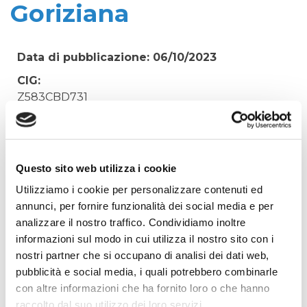
Goriziana
Data di pubblicazione: 06/10/2023
CIG:
Z583CBD731
Struttura proponente:
Irisacqua srl P.I./C.F. 01070220312. - Ufficio
Tecnico
Questo sito web utilizza i cookie
Oggetto:
Utilizziamo i cookie per personalizzare contenuti ed
Noleggio sala UGG per assemblea sindacale CGIL
annunci, per fornire funzionalità dei social media e per
del 27/09/23. Unione Ginnastica Goriziana
analizzare il nostro traffico. Condividiamo inoltre
Elenco operatori invitati:
informazioni sul modo in cui utilizza il nostro sito con i
nostri partner che si occupano di analisi dei dati web,
Codice Fiscale:
pubblicità e social media, i quali potrebbero combinarle
Procedura di scelta:
con altre informazioni che ha fornito loro o che hanno
Affidamento ai sensi del Regolamento Generale
raccolto dal suo utilizzo dei loro servizi.