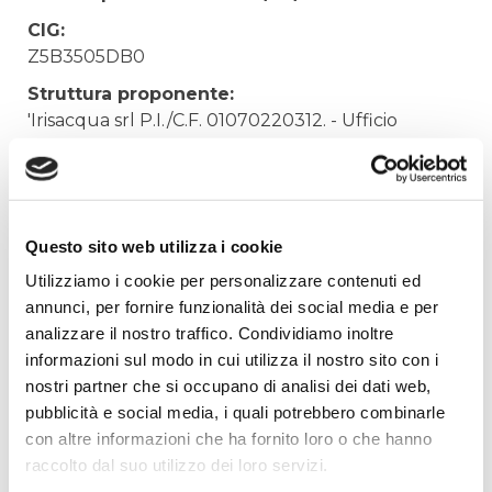
CIG:
Z5B3505DB0
Struttura proponente:
'Irisacqua srl P.I./C.F. 01070220312. - Ufficio
Tecnico
Oggetto:
Sostituzione scaldacqua da 200lt. dep.
Staranzano.
Questo sito web utilizza i cookie
Elenco operatori invitati:
Utilizziamo i cookie per personalizzare contenuti ed
annunci, per fornire funzionalità dei social media e per
Codice Fiscale:
analizzare il nostro traffico. Condividiamo inoltre
Procedura di scelta:
informazioni sul modo in cui utilizza il nostro sito con i
Affidamento ai sensi del Regolamento Generale
nostri partner che si occupano di analisi dei dati web,
Aziendale per Lavori Servizi e Forniture
pubblicità e social media, i quali potrebbero combinarle
Aggiudicatario Nome:
con altre informazioni che ha fornito loro o che hanno
GRUPPO DISTRIBUZIONE PETROLI SRL - cod.
raccolto dal suo utilizzo dei loro servizi.
fisc. 01929200267