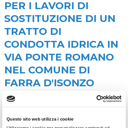
PER I LAVORI DI
SOSTITUZIONE DI UN
TRATTO DI
CONDOTTA IDRICA IN
VIA PONTE ROMANO
NEL COMUNE DI
FARRA D'ISONZO
Data di pubblicazione: 28/06/2023
CIG:
Z5B3BBA1AD
Questo sito web utilizza i cookie
Struttura proponente:
Utilizziamo i cookie per personalizzare contenuti ed