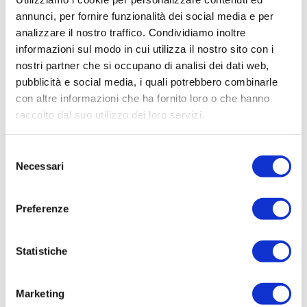
Irisacqua srl P.I./C.F. 01070220312. - Ufficio
annunci, per fornire funzionalità dei social media e per
Tecnico
analizzare il nostro traffico. Condividiamo inoltre
informazioni sul modo in cui utilizza il nostro sito con i
Oggetto:
nostri partner che si occupano di analisi dei dati web,
AFFIDAMENTO DIREZIONE LAVORI E
pubblicità e social media, i quali potrebbero combinarle
COORDINAMENTO DELLA SICUREZZA PER I
con altre informazioni che ha fornito loro o che hanno
LAVORI DI SOSTITUZIONE DI UN TRATTO DI
raccolto dal suo utilizzo dei loro servizi.
CONDOTTA IDRICA IN VIA PONTE ROMANO NEL
COMUNE DI FARRA D'ISONZO
Selezione
Elenco operatori invitati:
Necessari
del
Codice Fiscale:
consenso
Procedura di scelta:
Preferenze
Affidamento ai sensi del Regolamento Generale
Aziendale per Lavori Servizi e Forniture
Statistiche
Aggiudicatario Nome:
ZANUTTIN ING.STEFANO - cod. fisc.
Marketing
ZNTSFN69B21D014E