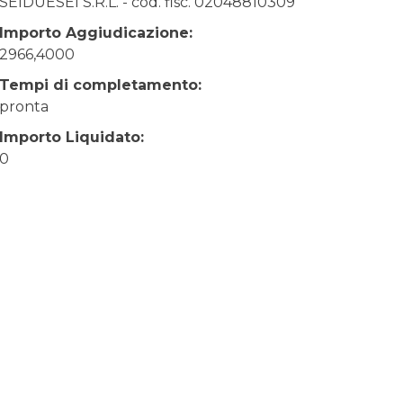
SEIDUESEI S.R.L. - cod. fisc. 02048810309
Importo Aggiudicazione:
2966,4000
Tempi di completamento:
pronta
Importo Liquidato:
0