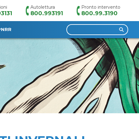
ioni
Autolettura
Pronto intervento
3131
800.993191
800.99.3190
Ricerca
PNRR
per: