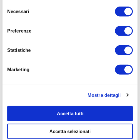
Selezione
MADDALENA S.P.A - cod. fisc. 80008170302
Necessari
del
Importo Aggiudicazione:
consenso
11.171,00
Preferenze
Tempi di completamento:
Importo Liquidato:
Statistiche
Pagina aggiornata il 29/06/2023
Marketing
Mostra dettagli
Accetta tutti
Accetta selezionati