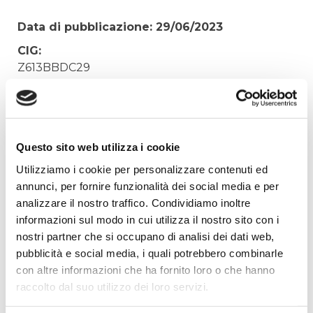
Data di pubblicazione: 29/06/2023
CIG:
Z613BBDC29
Struttura proponente:
Irisacqua srl P.I./C.F. 01070220312. - Ufficio
Tecnico
Questo sito web utilizza i cookie
Oggetto:
FORNITURA CONTATORI DI ACQUA POTABILE,
Utilizziamo i cookie per personalizzare contenuti ed
PER MAGAZZINO GORIZIA
annunci, per fornire funzionalità dei social media e per
analizzare il nostro traffico. Condividiamo inoltre
Elenco operatori invitati:
informazioni sul modo in cui utilizza il nostro sito con i
Codice Fiscale:
nostri partner che si occupano di analisi dei dati web,
Procedura di scelta:
pubblicità e social media, i quali potrebbero combinarle
Affidamento ai sensi del Regolamento Generale
con altre informazioni che ha fornito loro o che hanno
Aziendale per Lavori Servizi e Forniture
raccolto dal suo utilizzo dei loro servizi.
Aggiudicatario Nome: