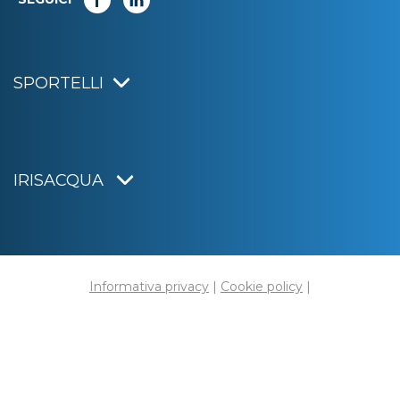
SPORTELLI
IRISACQUA
Informativa privacy
|
Cookie policy
|
Dichiarazione di accessibilità
Note legali
|
Sitemap
|
Digital agency:
Alea.pro
C.F. e P.IVA 01070220312
Capitale Sociale € 20.000.000,00 i.v.