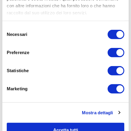
con altre informazioni che ha fornito loro o che hanno
Procedura di scelta:
raccolto dal suo utilizzo dei loro servizi.
Affidamento ai sensi del Regolamento Generale
Aziendale per Lavori Servizi e Forniture
Selezione
Aggiudicatario Nome:
Necessari
del
N.S.A. NON SOLO AMBIENTE SRL - cod. fisc.
consenso
03802770275
Preferenze
Importo Aggiudicazione:
10.251,00
Statistiche
Tempi di completamento:
pronta
Marketing
Importo Liquidato:
Pagina aggiornata il 04/08/2023
Mostra dettagli
Accetta tutti