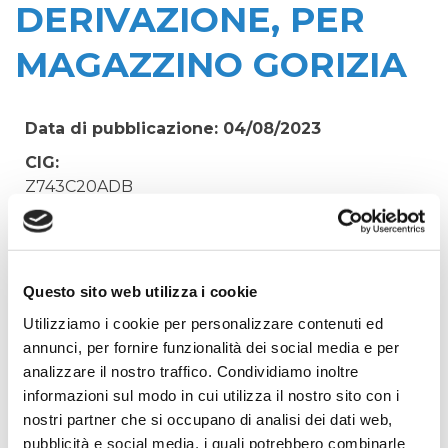
DERIVAZIONE, PER
MAGAZZINO GORIZIA
Data di pubblicazione: 04/08/2023
CIG:
Z743C20ADB
Struttura proponente:
Irisacqua srl P.I./C.F. 01070220312. - Ufficio
Tecnico
Questo sito web utilizza i cookie
Oggetto:
Utilizziamo i cookie per personalizzare contenuti ed
FORNITURA CHIUSINI PAVA, REXESS E COLLARI
annunci, per fornire funzionalità dei social media e per
DI RIPARAZIONE E DERIVAZIONE, PER
analizzare il nostro traffico. Condividiamo inoltre
MAGAZZINO GORIZIA
informazioni sul modo in cui utilizza il nostro sito con i
Elenco operatori invitati:
nostri partner che si occupano di analisi dei dati web,
Codice Fiscale:
pubblicità e social media, i quali potrebbero combinarle