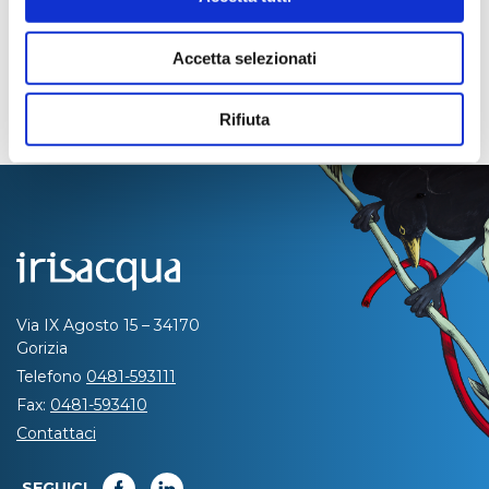
Accetta selezionati
Rifiuta
Via IX Agosto 15 – 34170
Gorizia
Telefono
0481-593111
Fax:
0481-593410
Contattaci
SEGUICI