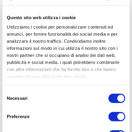
Data di pubblicazione: 04/08/2020
Questo sito web utilizza i cookie
CIG:
Utilizziamo i cookie per personalizzare contenuti ed
Z7A1E76ED3
annunci, per fornire funzionalità dei social media e per
Struttura proponente:
analizzare il nostro traffico. Condividiamo inoltre
'Irisacqua srl P.I./C.F. 01070220312. - Ufficio
informazioni sul modo in cui utilizza il nostro sito con i
Tecnico
nostri partner che si occupano di analisi dei dati web,
pubblicità e social media, i quali potrebbero combinarle
Oggetto:
con altre informazioni che ha fornito loro o che hanno
SMONTAGGIO E RIMONTAGGIO PORTONI A
raccolto dal suo utilizzo dei loro servizi.
MEZZO CAMION CANCELLO ELETTRICO E
PORTONCINO CON SABBIATURA E
PITTURAZIONE COMPRESO PITTURAZIONE
Selezione
Necessari
RINGHIRA D'ENTRATA E PALO POSTO
del
ALL'ENTRATA VIA IX AGOSTO 15 GORIZIA
consenso
Elenco operatori invitati:
Preferenze
Codice Fiscale: