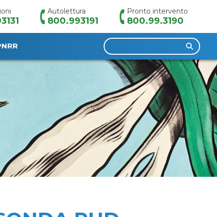
ioni
Autolettura
Pronto intervento
3131
800.993191
800.99.3190
Ricerca
PNRR
per: