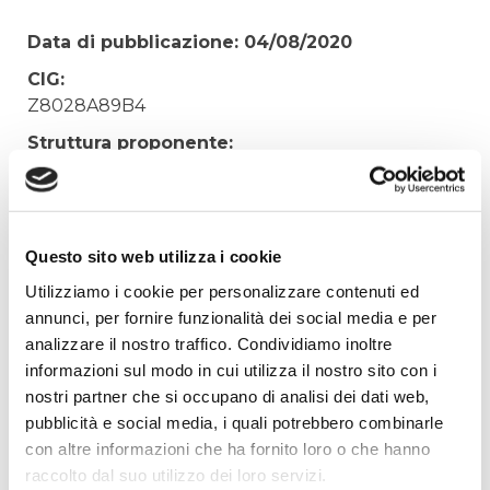
Data di pubblicazione: 04/08/2020
CIG:
Z8028A89B4
Struttura proponente:
'Irisacqua srl P.I./C.F. 01070220312. - Ufficio
Tecnico
Oggetto:
Questo sito web utilizza i cookie
FORNITURA URGENTE MATERIALE IDRAULICO
PER MAGAZZINO GORIZIA
Utilizziamo i cookie per personalizzare contenuti ed
annunci, per fornire funzionalità dei social media e per
Elenco operatori invitati:
analizzare il nostro traffico. Condividiamo inoltre
Codice Fiscale:
informazioni sul modo in cui utilizza il nostro sito con i
Procedura di scelta:
nostri partner che si occupano di analisi dei dati web,
Affidamento ai sensi del Regolamento Generale
pubblicità e social media, i quali potrebbero combinarle
Aziendale per Lavori Servizi e Forniture
con altre informazioni che ha fornito loro o che hanno
raccolto dal suo utilizzo dei loro servizi.
Aggiudicatario Nome: