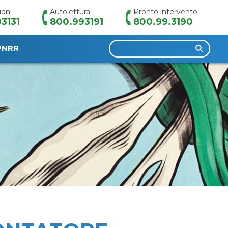
ioni
Autolettura
Pronto intervento
3131
800.993191
800.99.3190
Ricerca
PNRR
per: