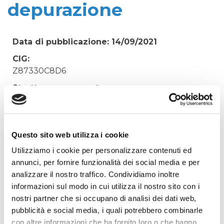
depurazione
Data di pubblicazione: 14/09/2021
CIG:
Z87330C8D6
Struttura proponente:
'Irisacqua srl P.I./C.F. 01070220312. - Ufficio
Tecnico
Oggetto:
Questo sito web utilizza i cookie
Acquisto materiale di sicurezza per emergenza
Utilizziamo i cookie per personalizzare contenuti ed
caduta in vasca, impianti di depurazione
annunci, per fornire funzionalità dei social media e per
Elenco operatori invitati:
analizzare il nostro traffico. Condividiamo inoltre
informazioni sul modo in cui utilizza il nostro sito con i
Codice Fiscale:
nostri partner che si occupano di analisi dei dati web,
Procedura di scelta:
pubblicità e social media, i quali potrebbero combinarle
Affidamento ai sensi del Regolamento Generale
con altre informazioni che ha fornito loro o che hanno