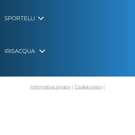
SPORTELLI
IRISACQUA
Informativa privacy
|
Cookie policy
|
Dichiarazione di accessibilità
Note legali
|
Sitemap
|
Digital agency:
Alea.pro
C.F. e P.IVA 01070220312
Capitale Sociale € 20.000.000,00 i.v.
Rag. Imprese di Gorizia n. 01070220312