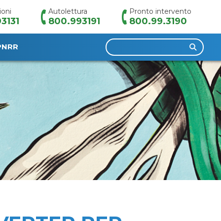
ioni
Autolettura
Pronto intervento
3131
800.993191
800.99.3190
Ricerca
PNRR
per: