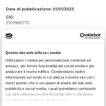
Data di pubblicazione: 01/01/2023
CIG:
Z91398EF75
Struttura proponente:
Irisacqua srl P.I./C.F. 01070220312. - Ufficio
Tecnico
Oggetto:
Questo sito web utilizza i cookie
FORNITURA MATERIALE PER SALDATURA -
Utilizziamo i cookie per personalizzare contenuti ed
CONTR.N. 53/23
annunci, per fornire funzionalità dei social media e per
Elenco operatori invitati:
analizzare il nostro traffico. Condividiamo inoltre
informazioni sul modo in cui utilizza il nostro sito con i
Codice Fiscale:
nostri partner che si occupano di analisi dei dati web,
Procedura di scelta:
pubblicità e social media, i quali potrebbero combinarle
Affidamento ai sensi del Regolamento Generale
con altre informazioni che ha fornito loro o che hanno
Aziendale per Lavori Servizi e Forniture
raccolto dal suo utilizzo dei loro servizi.
Aggiudicatario Nome: