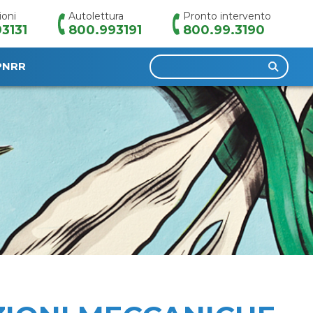
ioni
Autolettura
Pronto intervento
3131
800.993191
800.99.3190
Ricerca
PNRR
per: