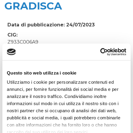
GRADISCA
Data di pubblicazione: 24/07/2023
CIG:
Z933C006A9
Struttura proponente:
Irisacqua srl P.I./C.F. 01070220312. - Ufficio
Tecnico
Questo sito web utilizza i cookie
Oggetto:
Utilizziamo i cookie per personalizzare contenuti ed
ACQUISTO SPAZZOLE DI RICAMBIO PER
annunci, per fornire funzionalità dei social media e per
ROTOSTACCIO DEPURATORE DI GRADISCA
analizzare il nostro traffico. Condividiamo inoltre
Elenco operatori invitati:
informazioni sul modo in cui utilizza il nostro sito con i
nostri partner che si occupano di analisi dei dati web,
Codice Fiscale:
pubblicità e social media, i quali potrebbero combinarle
Procedura di scelta:
con altre informazioni che ha fornito loro o che hanno
Affidamento ai sensi del Regolamento Generale
raccolto dal suo utilizzo dei loro servizi.