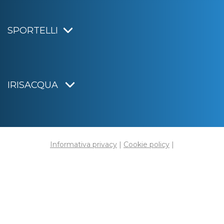
SPORTELLI
IRISACQUA
Informativa privacy
|
Cookie policy
|
Dichiarazione di accessibilità
Note legali
|
Sitemap
|
Digital agency:
Alea.pro
C.F. e P.IVA 01070220312
Capitale Sociale € 20.000.000,00 i.v.
Rag. Imprese di Gorizia n. 01070220312