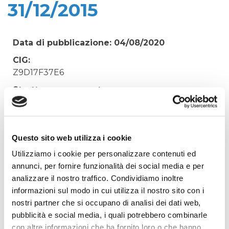
31/12/2015
Data di pubblicazione: 04/08/2020
CIG:
Z9D17F37E6
Struttura proponente:
'Irisacqua srl P.I./C.F. 01070220312. - Ufficio
Tecnico
Oggetto:
Questo sito web utilizza i cookie
COPIE ECCEDENTI STAMPANTI NOLEGGIO GBR
Utilizziamo i cookie per personalizzare contenuti ed
ROSSETTO 01/07/2015-31/12/2015
annunci, per fornire funzionalità dei social media e per
Elenco operatori invitati:
analizzare il nostro traffico. Condividiamo inoltre
informazioni sul modo in cui utilizza il nostro sito con i
Codice Fiscale:
nostri partner che si occupano di analisi dei dati web,
Procedura di scelta:
pubblicità e social media, i quali potrebbero combinarle
Affidamento ai sensi del Regolamento Generale
con altre informazioni che ha fornito loro o che hanno