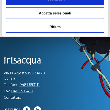
Accetta selezionati
Rifiuta
Via IX Agosto 15 – 34170
Gorizia
Telefono
0481-593111
Fax:
0481-593410
Contattaci
SEGUICI