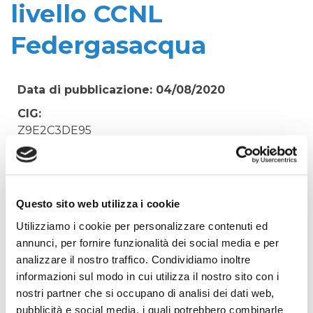
livello CCNL
Federgasacqua
Data di pubblicazione: 04/08/2020
CIG:
Z9E2C3DE95
Struttura proponente:
'Irisacqua srl P.I./C.F. 01070220312. - Ufficio
Tecnico
Questo sito web utilizza i cookie
Oggetto:
Utilizziamo i cookie per personalizzare contenuti ed
SPESE PER LAVORO INTERINALE - Impiegato
annunci, per fornire funzionalità dei social media e per
ufficio amministrativo 3 livello CCNL
analizzare il nostro traffico. Condividiamo inoltre
Federgasacqua
informazioni sul modo in cui utilizza il nostro sito con i
Elenco operatori invitati:
nostri partner che si occupano di analisi dei dati web,
Codice Fiscale:
pubblicità e social media, i quali potrebbero combinarle