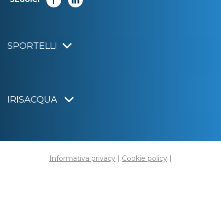
SPORTELLI
IRISACQUA
Informativa privacy
|
Cookie policy
|
Dichiarazione di accessibilità
Note legali
|
Sitemap
|
Digital agency:
Alea.pro
C.F. e P.IVA 01070220312
Capitale Sociale € 20.000.000,00 i.v.