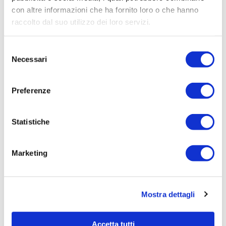
con altre informazioni che ha fornito loro o che hanno
Procedura di scelta:
raccolto dal suo utilizzo dei loro servizi.
Affidamento ai sensi del Regolamento Generale
Aziendale per Lavori Servizi e Forniture
Selezione
Aggiudicatario Nome:
Necessari
del
ADECCO ITALIA SPA - cod. fisc. 13366030156
consenso
Importo Aggiudicazione:
Preferenze
7397,4800
Tempi di completamento:
Statistiche
pronta
Importo Liquidato:
Marketing
0
Pagina aggiornata il 04/08/2020
Mostra dettagli
Accetta tutti