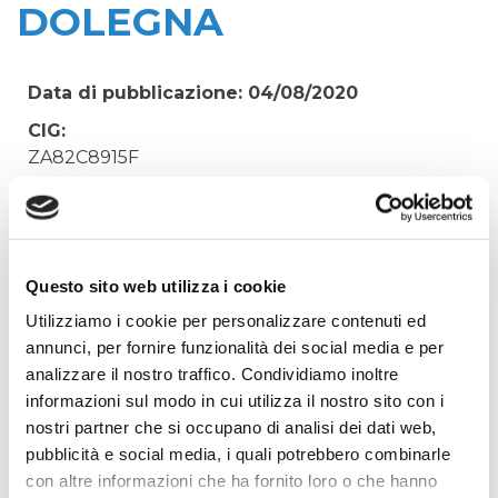
DOLEGNA
Data di pubblicazione: 04/08/2020
CIG:
ZA82C8915F
Struttura proponente:
'Irisacqua srl P.I./C.F. 01070220312. - Ufficio
Tecnico
Oggetto:
Questo sito web utilizza i cookie
ACQUISTO MANOMETRI A CONTATTO PER
Utilizziamo i cookie per personalizzare contenuti ed
ACQUEDOTTO DOLEGNA
annunci, per fornire funzionalità dei social media e per
analizzare il nostro traffico. Condividiamo inoltre
Elenco operatori invitati:
informazioni sul modo in cui utilizza il nostro sito con i
Codice Fiscale:
nostri partner che si occupano di analisi dei dati web,
Procedura di scelta:
pubblicità e social media, i quali potrebbero combinarle
Affidamento ai sensi del Regolamento Generale
con altre informazioni che ha fornito loro o che hanno