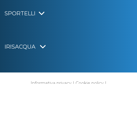
SPORTELLI
IRISACQUA
Informativa privacy
|
Cookie policy
|
Dichiarazione di accessibilità
Note legali
|
Sitemap
|
Digital agency:
Alea.pro
C.F. e P.IVA 01070220312
Capitale Sociale € 20.000.000,00 i.v.
Rag. Imprese di Gorizia n. 01070220312