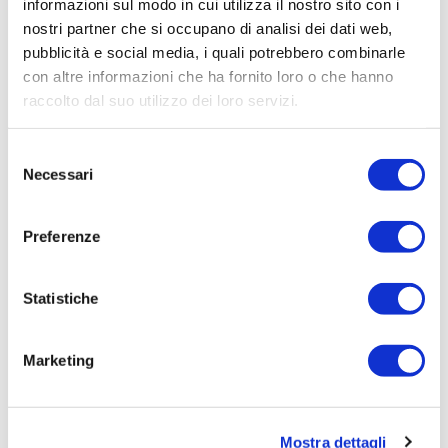
informazioni sul modo in cui utilizza il nostro sito con i
AUTOMATICO E COPIE CHIAVI.
nostri partner che si occupano di analisi dei dati web,
Elenco operatori invitati:
pubblicità e social media, i quali potrebbero combinarle
con altre informazioni che ha fornito loro o che hanno
Codice Fiscale:
raccolto dal suo utilizzo dei loro servizi.
Procedura di scelta:
Affidamento ai sensi del Regolamento Generale
Selezione
Aziendale per Lavori Servizi e Forniture
Necessari
del
Aggiudicatario Nome:
consenso
SOLUZIONE SICUREZZA DI COMUZZO FLAVIO -
Preferenze
cod. fisc. CMZFLV68L20E098D
Importo Aggiudicazione:
Statistiche
981,4700
Tempi di completamento:
Marketing
pronta
Importo Liquidato:
0
Mostra dettagli