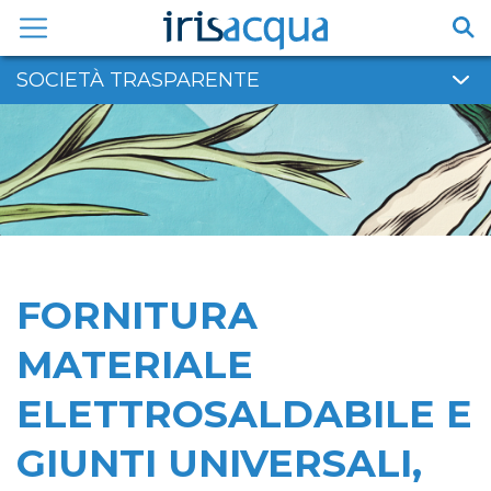
Vai
al
contenuto
SOCIETÀ TRASPARENTE
FORNITURA
MATERIALE
ELETTROSALDABILE E
GIUNTI UNIVERSALI,