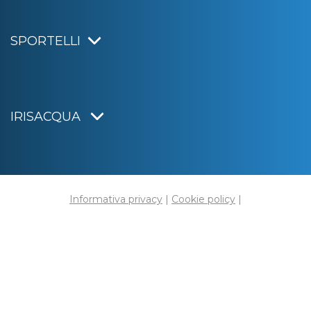
SPORTELLI
IRISACQUA
Informativa privacy
|
Cookie policy
|
Dichiarazione di accessibilità
Note legali
|
Sitemap
|
Digital agency:
Alea.pro
C.F. e P.IVA 01070220312
Capitale Sociale € 20.000.000,00 i.v.
Rag. Imprese di Gorizia n. 01070220312