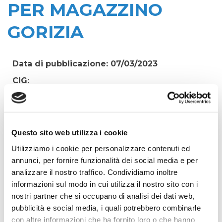
PER MAGAZZINO
GORIZIA
Data di pubblicazione: 07/03/2023
CIG:
ZB93A3F443
Struttura proponente:
Irisacqua srl P.I./C.F. 01070220312. - Ufficio
Questo sito web utilizza i cookie
Tecnico
Utilizziamo i cookie per personalizzare contenuti ed
Oggetto:
annunci, per fornire funzionalità dei social media e per
FORNITURA MATERIALE ELETTROSALDABILE E
analizzare il nostro traffico. Condividiamo inoltre
GIUNTI UNIVERSALI, PER MAGAZZINO GORIZIA
informazioni sul modo in cui utilizza il nostro sito con i
Elenco operatori invitati:
nostri partner che si occupano di analisi dei dati web,
Codice Fiscale:
pubblicità e social media, i quali potrebbero combinarle
con altre informazioni che ha fornito loro o che hanno