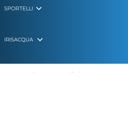
SPORTELLI
IRISACQUA
Informativa privacy
|
Cookie policy
|
Dichiarazione di accessibilità
Note legali
|
Sitemap
|
Digital agency:
Alea.pro
C.F. e P.IVA 01070220312
Capitale Sociale € 20.000.000,00 i.v.
Rag. Imprese di Gorizia n. 01070220312