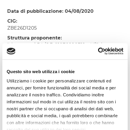
Data di pubblicazione: 04/08/2020
CIG:
ZBE26D1205
Struttura proponente:
'Irisacqua srl P.I./C.F. 01070220312. - Ufficio
Tecnico
Oggetto:
FORNITURA CHIUSINI PER SARACINESCA E
Questo sito web utilizza i cookie
IDRANTE, PER MAGAZZINO GORIZIA
Utilizziamo i cookie per personalizzare contenuti ed
Elenco operatori invitati:
annunci, per fornire funzionalità dei social media e per
analizzare il nostro traffico. Condividiamo inoltre
Codice Fiscale:
informazioni sul modo in cui utilizza il nostro sito con i
Procedura di scelta:
nostri partner che si occupano di analisi dei dati web,
Affidamento ai sensi del Regolamento Generale
pubblicità e social media, i quali potrebbero combinarle
Aziendale per Lavori Servizi e Forniture
con altre informazioni che ha fornito loro o che hanno
Aggiudicatario Nome:
raccolto dal suo utilizzo dei loro servizi.