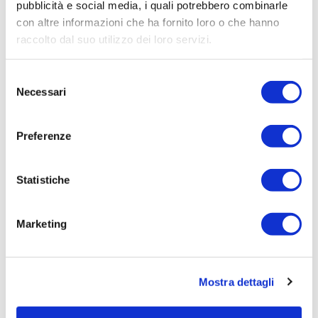
pubblicità e social media, i quali potrebbero combinarle
Procedura di scelta:
con altre informazioni che ha fornito loro o che hanno
Affidamento ai sensi del Regolamento Generale
raccolto dal suo utilizzo dei loro servizi.
Aziendale per Lavori Servizi e Forniture
Selezione
Aggiudicatario Nome:
Necessari
del
DARIO INNOCENTI - cod. fisc.
consenso
NNCDRA83T05F356A
Preferenze
Importo Aggiudicazione:
6988,8000
Tempi di completamento:
Statistiche
pronta
Importo Liquidato:
Marketing
0
Pagina aggiornata il 04/08/2020
Mostra dettagli