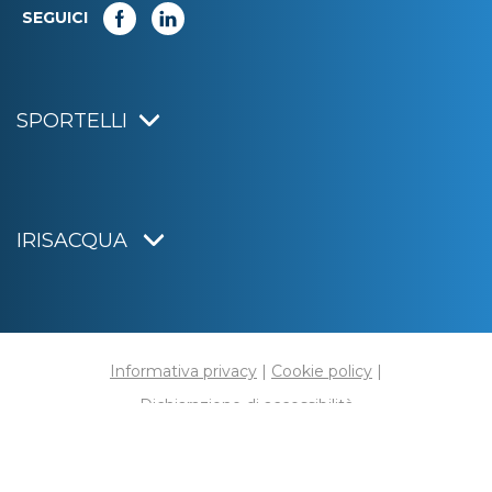
SEGUICI
SPORTELLI
IRISACQUA
Informativa privacy
|
Cookie policy
|
Dichiarazione di accessibilità
Note legali
|
Sitemap
|
Digital agency:
Alea.pro
C.F. e P.IVA 01070220312