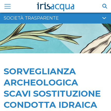
Vai
al
contenuto
SOCIETÀ TRASPARENTE
SORVEGLIANZA
ARCHEOLOGICA
SCAVI SOSTITUZIONE
CONDOTTA IDRAICA