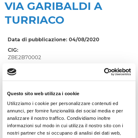
VIA GARIBALDI A
TURRIACO
Data di pubblicazione: 04/08/2020
CIG:
ZBE2B70002
Struttura proponente:
'Irisacqua srl P.I./C.F. 01070220312. - Ufficio
Tecnico
Oggetto:
Questo sito web utilizza i cookie
SORVEGLIANZA ARCHEOLOGICA SCAVI
Utilizziamo i cookie per personalizzare contenuti ed
SOSTITUZIONE CONDOTTA IDRAICA VIA
annunci, per fornire funzionalità dei social media e per
GARIBALDI A TURRIACO
analizzare il nostro traffico. Condividiamo inoltre
informazioni sul modo in cui utilizza il nostro sito con i
Elenco operatori invitati:
nostri partner che si occupano di analisi dei dati web,
Codice Fiscale: