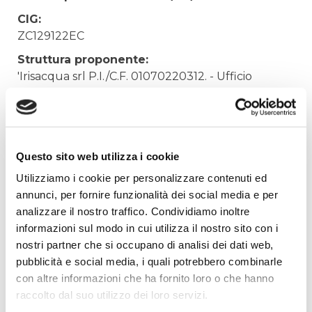
CIG:
ZC129122EC
Struttura proponente:
'Irisacqua srl P.I./C.F. 01070220312. - Ufficio
Tecnico
Oggetto:
LAVORI VARI PRESSO IL DEPURATORE DI
GORIZIA
Questo sito web utilizza i cookie
Elenco operatori invitati:
Utilizziamo i cookie per personalizzare contenuti ed
annunci, per fornire funzionalità dei social media e per
Codice Fiscale:
analizzare il nostro traffico. Condividiamo inoltre
Procedura di scelta:
informazioni sul modo in cui utilizza il nostro sito con i
Affidamento ai sensi del Regolamento Generale
nostri partner che si occupano di analisi dei dati web,
Aziendale per Lavori Servizi e Forniture
pubblicità e social media, i quali potrebbero combinarle
Aggiudicatario Nome:
con altre informazioni che ha fornito loro o che hanno
NEIMAR IMPRESA EDILE DI HUREMOVIC
raccolto dal suo utilizzo dei loro servizi.
HUSEIN - cod. fisc. HRMHSN79L27Z153O