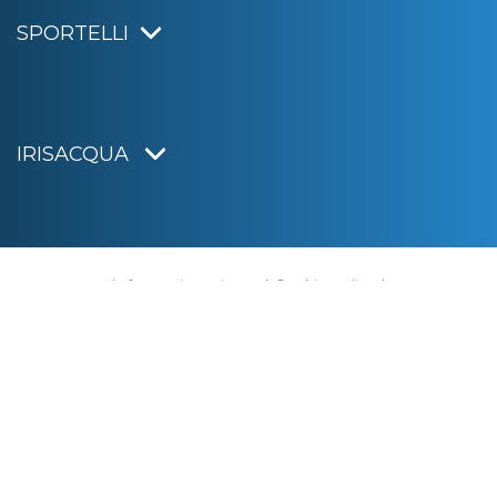
SPORTELLI
IRISACQUA
Informativa privacy
|
Cookie policy
|
Dichiarazione di accessibilità
Note legali
|
Sitemap
|
Digital agency:
Alea.pro
C.F. e P.IVA 01070220312
Capitale Sociale € 20.000.000,00 i.v.
Rag. Imprese di Gorizia n. 01070220312