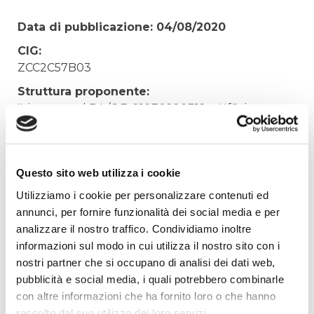
Data di pubblicazione: 04/08/2020
CIG:
ZCC2C57B03
Struttura proponente:
'Irisacqua srl P.I./C.F. 01070220312. - Ufficio
Tecnico
Oggetto:
Coronavirus. Sportello Gorizia, pulizie e
Questo sito web utilizza i cookie
sanificazione integrative.
Utilizziamo i cookie per personalizzare contenuti ed
Elenco operatori invitati:
annunci, per fornire funzionalità dei social media e per
analizzare il nostro traffico. Condividiamo inoltre
Codice Fiscale:
informazioni sul modo in cui utilizza il nostro sito con i
Procedura di scelta:
nostri partner che si occupano di analisi dei dati web,
Affidamento ai sensi del Regolamento Generale
pubblicità e social media, i quali potrebbero combinarle
Aziendale per Lavori Servizi e Forniture
con altre informazioni che ha fornito loro o che hanno
Aggiudicatario Nome:
raccolto dal suo utilizzo dei loro servizi.