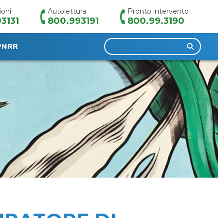
ioni
Autolettura
Pronto intervento
3131
800.993191
800.99.3190
Ricerca
PNRR
per: