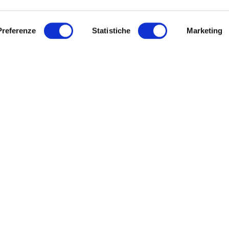
TELLI
IRISACQUA
o di Gorizia, via IX Agosto, 15:
Preferenze
Statistiche
Marketing
Archivio
Modulistica
, mercoledì, giovedì dalle ore 8.30
URP
.30 su appuntamento
Link utili
ì e sabato dalle ore 8.30 alle 12.30
untamento
Sitemap
ì dalle ore 8.30 alle 16.30 accesso
hiedere l’appuntamento telefonare
ro verde 800 99 31 31 (contatto
co disponibile da lunedì a venerdì
e 8:00 alle 20:00 – il sabato dalle
 alle 13:00).
Informativa privacy
|
Cookie policy
|
Dichiarazione di accessibilità
Note legali
|
Sitemap
|
Digital agency:
Alea.pro