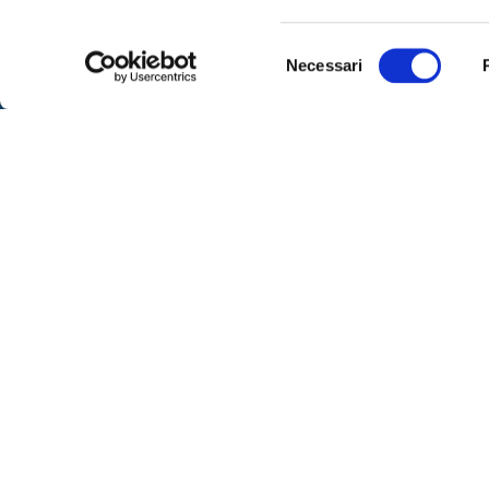
SPOR
Selezione
Necessari
Sportell
del
consenso
– lunedì
Via IX Agosto 15 – 34170 Gorizia
alle 16
Telefono
0481-593111
– venerd
Fax:
0481-593410
su app
Contattaci
– marted
libero
SEGUICI
Per ric
al nume
telefoni
dalle or
ore 8:00