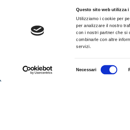
Questo sito web utilizza i
SPOR
Sportell
Utilizziamo i cookie per pe
per analizzare il nostro tra
– lunedì
Via IX Agosto 15 – 34170 Gorizia
con i nostri partner che si
alle 16
Telefono
0481-593111
combinarle con altre inform
– venerd
Fax:
0481-593410
servizi.
su app
Contattaci
– marted
libero
Selezione
Necessari
SEGUICI
Per ric
del
al nume
consenso
telefoni
dalle or
ore 8:00