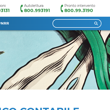
ioni
Autolettura
Pronto intervento
3131
800.993191
800.99.3190
Ricerca
PNRR
per: