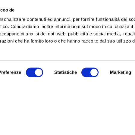
 cookie
TELLI
IRISACQUA
o di Gorizia, via IX Agosto, 15:
rsonalizzare contenuti ed annunci, per fornire funzionalità dei so
Archivio
ffico. Condividiamo inoltre informazioni sul modo in cui utilizza il 
Modulistica
, mercoledì, giovedì dalle ore 8.30
 occupano di analisi dei dati web, pubblicità e social media, i qual
URP
.30 su appuntamento
azioni che ha fornito loro o che hanno raccolto dal suo utilizzo d
Link utili
ì e sabato dalle ore 8.30 alle 12.30
untamento
Sitemap
ì dalle ore 8.30 alle 16.30 accesso
Preferenze
Statistiche
Marketing
hiedere l’appuntamento telefonare
ro verde 800 99 31 31 (contatto
co disponibile da lunedì a venerdì
e 8:00 alle 20:00 – il sabato dalle
 alle 13:00).
Informativa privacy
|
Cookie policy
|
Dichiarazione di accessibilità
Note legali
|
Sitemap
|
Digital agency:
Alea.pro