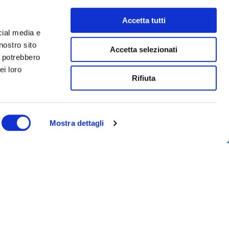
Accetta tutti
cial media e
nostro sito
Accetta selezionati
i potrebbero
ei loro
Rifiuta
Mostra dettagli