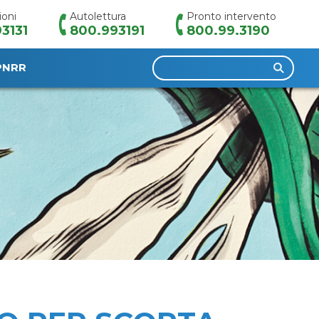
ioni
Autolettura
Pronto intervento
3131
800.993191
800.99.3190
Ricerca
PNRR
per: