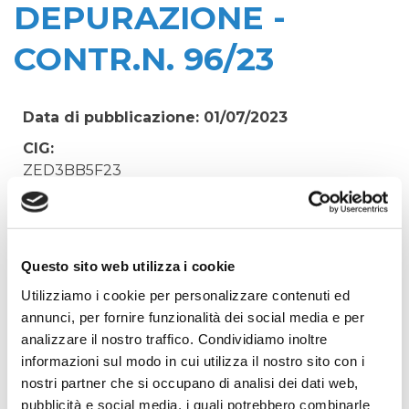
DEPURAZIONE -
CONTR.N. 96/23
Data di pubblicazione: 01/07/2023
CIG:
ZED3BB5F23
Struttura proponente:
Irisacqua srl P.I./C.F. 01070220312. - Ufficio
Tecnico
Questo sito web utilizza i cookie
Oggetto:
Utilizziamo i cookie per personalizzare contenuti ed
SERVIZIO DI NOLEGGIO VESTIARIO PER I
annunci, per fornire funzionalità dei social media e per
DIPENDENTI DEL SERVIZIO DI DEPURAZIONE -
analizzare il nostro traffico. Condividiamo inoltre
CONTR.N. 96/23
informazioni sul modo in cui utilizza il nostro sito con i
Elenco operatori invitati:
nostri partner che si occupano di analisi dei dati web,
Codice Fiscale:
pubblicità e social media, i quali potrebbero combinarle