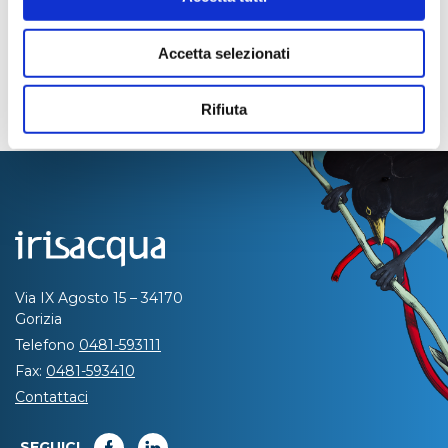
Accetta selezionati
Rifiuta
Via IX Agosto 15 – 34170
Gorizia
Telefono
0481-593111
Fax:
0481-593410
Contattaci
SEGUICI