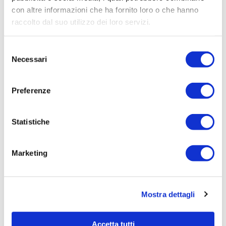
con altre informazioni che ha fornito loro o che hanno
Procedura di scelta:
raccolto dal suo utilizzo dei loro servizi.
Affidamento ai sensi del Regolamento Generale
Aziendale per Lavori Servizi e Forniture
Selezione
Aggiudicatario Nome:
Necessari
del
LAVANDERIE DELL'ALTO ADIGE S.r.l. - cod. fisc.
consenso
01492050214
Preferenze
Importo Aggiudicazione:
7.000,00
Statistiche
Tempi di completamento:
pronta
Marketing
Importo Liquidato:
Pagina aggiornata il 01/07/2023
Mostra dettagli
Accetta tutti