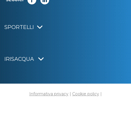
SPORTELLI
IRISACQUA
Informativa privacy
|
Cookie policy
|
Dichiarazione di accessibilità
Note legali
|
Sitemap
|
Digital agency:
Alea.pro
C.F. e P.IVA 01070220312
Capitale Sociale € 20.000.000,00 i.v.