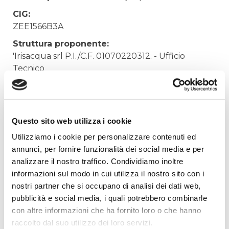
CIG:
ZEE1566B3A
Struttura proponente:
'Irisacqua srl P.I./C.F. 01070220312. - Ufficio
Tecnico
Oggetto:
FORNITURA VALVOLE A SFERA PER
MAGAZZINO GORIZIA
Questo sito web utilizza i cookie
Elenco operatori invitati:
Utilizziamo i cookie per personalizzare contenuti ed
Codice Fiscale:
annunci, per fornire funzionalità dei social media e per
analizzare il nostro traffico. Condividiamo inoltre
Procedura di scelta:
informazioni sul modo in cui utilizza il nostro sito con i
Affidamento ai sensi del Regolamento Generale
nostri partner che si occupano di analisi dei dati web,
Aziendale per Lavori Servizi e Forniture (art.238,
pubblicità e social media, i quali potrebbero combinarle
comma 7 d.lgs. 163/2006)
con altre informazioni che ha fornito loro o che hanno
Aggiudicatario Nome:
raccolto dal suo utilizzo dei loro servizi.
RIV RUBINETTERIE ITALIANE VELATTA SPA - cod.