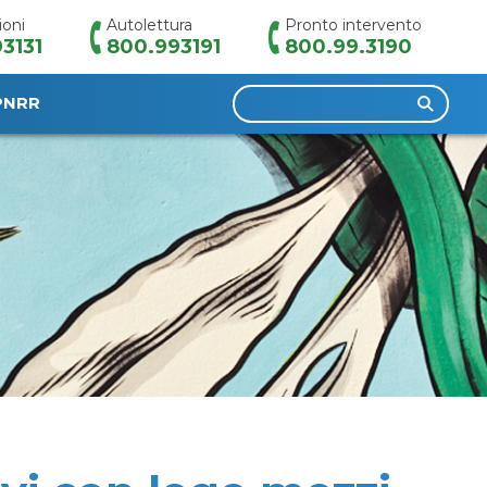
ioni
Autolettura
Pronto intervento
3131
800.993191
800.99.3190
Ricerca
PNRR
per: