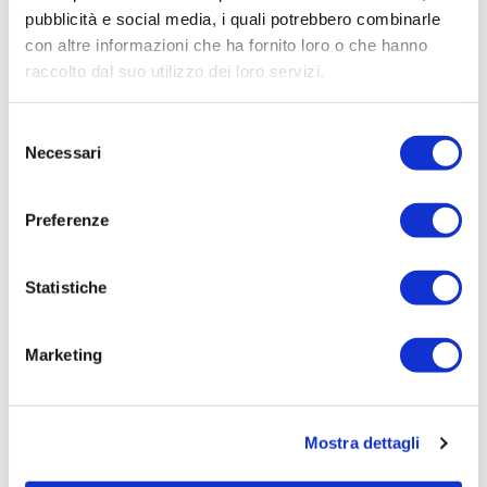
Elenco operatori invitati:
pubblicità e social media, i quali potrebbero combinarle
Codice Fiscale:
con altre informazioni che ha fornito loro o che hanno
raccolto dal suo utilizzo dei loro servizi.
Procedura di scelta:
Affidamento ai sensi del Regolamento Generale
Selezione
Aziendale per Lavori Servizi e Forniture
Necessari
del
Aggiudicatario Nome:
consenso
SICURITALIA SPA - cod. fisc. 07897711003
Preferenze
Importo Aggiudicazione:
1200,0000
Statistiche
Tempi di completamento:
pronta
Marketing
Importo Liquidato:
0
Pagina aggiornata il 04/08/2020
Mostra dettagli