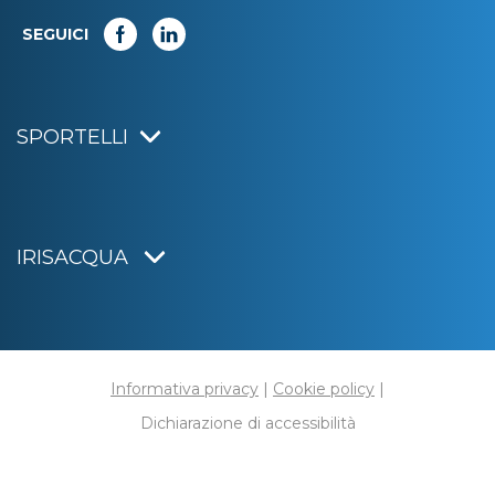
SEGUICI
SPORTELLI
IRISACQUA
Informativa privacy
|
Cookie policy
|
Dichiarazione di accessibilità
Note legali
|
Sitemap
|
Digital agency:
Alea.pro
C.F. e P.IVA 01070220312