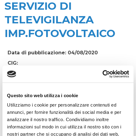
SERVIZIO DI
TELEVIGILANZA
IMP.FOTOVOLTAICO
Data di pubblicazione: 04/08/2020
CIG:
ZF521E16E9
Struttura proponente:
'Irisacqua srl P.I./C.F. 01070220312. - Ufficio
Tecnico
Questo sito web utilizza i cookie
Utilizziamo i cookie per personalizzare contenuti ed
Oggetto:
annunci, per fornire funzionalità dei social media e per
SERVIZIO DI VIGILANZA NOTTURNA VIA IX
analizzare il nostro traffico. Condividiamo inoltre
AGOSTO GORIZIA E SERVIZIO DI
informazioni sul modo in cui utilizza il nostro sito con i
TELEVIGILANZA IMP.FOTOVOLTAICO
nostri partner che si occupano di analisi dei dati web,