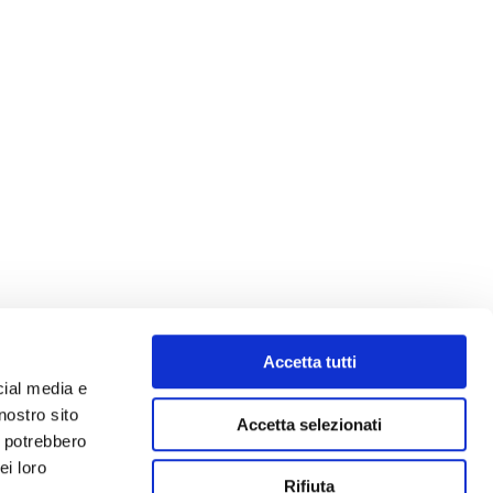
Accetta tutti
cial media e
nostro sito
Accetta selezionati
i potrebbero
ei loro
Rifiuta