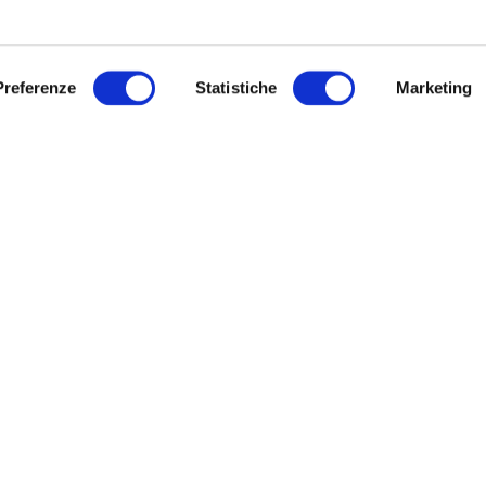
TELLI
IRISACQUA
o di Gorizia, via IX Agosto, 15:
Archivio
Preferenze
Statistiche
Marketing
Modulistica
, mercoledì, giovedì dalle ore 8.30
URP
.30 su appuntamento
Link utili
ì e sabato dalle ore 8.30 alle 12.30
untamento
Sitemap
ì dalle ore 8.30 alle 16.30 accesso
hiedere l’appuntamento telefonare
ro verde 800 99 31 31 (contatto
co disponibile da lunedì a venerdì
e 8:00 alle 20:00 – il sabato dalle
 alle 13:00).
Informativa privacy
|
Cookie policy
|
Dichiarazione di accessibilità
Note legali
|
Sitemap
|
Digital agency:
Alea.pro