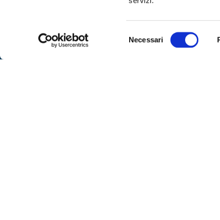
servizi.
SPOR
Sportell
Selezione
Necessari
del
– lunedì
Via IX Agosto 15 – 34170 Gorizia
consenso
alle 16
Telefono
0481-593111
– venerd
Fax:
0481-593410
su app
Contattaci
– marted
libero
SEGUICI
Per ric
al nume
telefoni
dalle or
ore 8:00