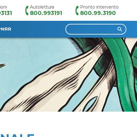
ioni
Autolettura
Pronto intervento
3131
800.993191
800.99.3190
Ricerca
PNRR
per: