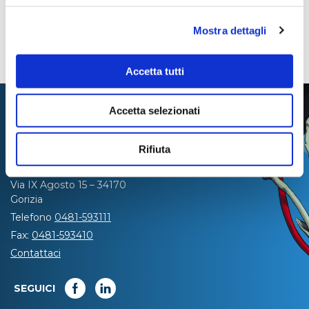
Mostra dettagli
Accetta tutti
Accetta selezionati
Rifiuta
Via IX Agosto 15 – 34170
Gorizia
Telefono
0481-593111
Fax:
0481-593410
Contattaci
SEGUICI