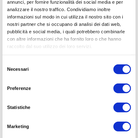
annunci, per fornire funzionalità dei social media e per
analizzare il nostro traffico. Condividiamo inoltre
informazioni sul modo in cui utilizza il nostro sito con i
nostri partner che si occupano di analisi dei dati web,
nessun documento caricato
pubblicità e social media, i quali potrebbero combinarle
con altre informazioni che ha fornito loro o che hanno
raccolto dal suo utilizzo dei loro servizi.
Selezione
Necessari
del
consenso
Preferenze
Statistiche
Marketing