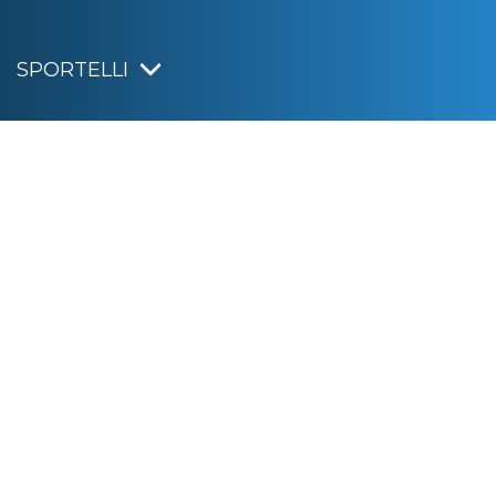
SPORTELLI
IRISACQUA
Informativa privacy
|
Cookie policy
|
Dichiarazione di accessibilità
Note legali
|
Sitemap
|
Digital agency:
Alea.pro
C.F. e P.IVA 01070220312
Capitale Sociale € 20.000.000,00 i.v.
Rag. Imprese di Gorizia n. 01070220312