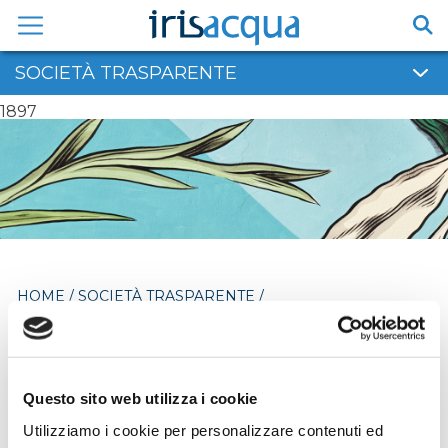
Vai
al
contenuto
SOCIETÀ TRASPARENTE
1897
HOME
/
SOCIETÀ TRASPARENTE
/
STRUTTURE SANITARIE PRIVATE ACCREDITATE
Strutture sanitarie
Questo sito web utilizza i cookie
private accreditate
Utilizziamo i cookie per personalizzare contenuti ed