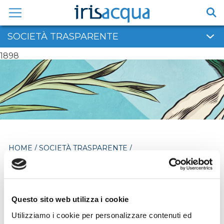
Vai
al
contenuto
SOCIETÀ TRASPARENTE
1898
HOME
/
SOCIETÀ TRASPARENTE
/
INTERVENTI STRAORDINARI DI EMERGENZA
Interventi straordinari
Questo sito web utilizza i cookie
di emergenza
Utilizziamo i cookie per personalizzare contenuti ed