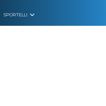
SPORTELLI
IRISACQUA
Informativa privacy
|
Cookie policy
|
Dichiarazione di accessibilità
Note legali
|
Sitemap
|
Digital agency:
Alea.pro
C.F. e P.IVA 01070220312
Capitale Sociale € 20.000.000,00 i.v.
Rag. Imprese di Gorizia n. 01070220312