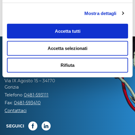
Mostra dettagli
Accetta tutti
Accetta selezionati
Rifiuta
Via IX Agosto 15 – 34170
Gorizia
Telefono
0481-593111
Fax:
0481-593410
Contattaci
SEGUICI