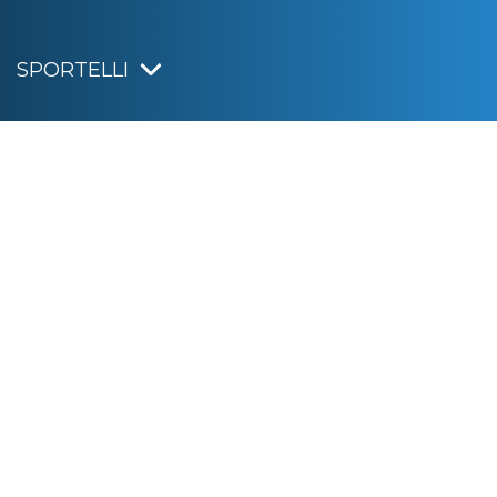
SPORTELLI
IRISACQUA
Informativa privacy
|
Cookie policy
|
Dichiarazione di accessibilità
Note legali
|
Sitemap
|
Digital agency:
Alea.pro
C.F. e P.IVA 01070220312
Capitale Sociale € 20.000.000,00 i.v.
Rag. Imprese di Gorizia n. 01070220312