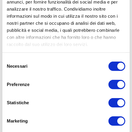
annunci, per fornire funzionalità dei social media e per
analizzare il nostro traffico. Condividiamo inoltre
informazioni sul modo in cui utilizza il nostro sito con i
nostri partner che si occupano di analisi dei dati web,
nessun documento caricato
pubblicità e social media, i quali potrebbero combinarle
con altre informazioni che ha fornito loro o che hanno
raccolto dal suo utilizzo dei loro servizi.
Selezione
Necessari
del
consenso
Preferenze
Statistiche
Marketing