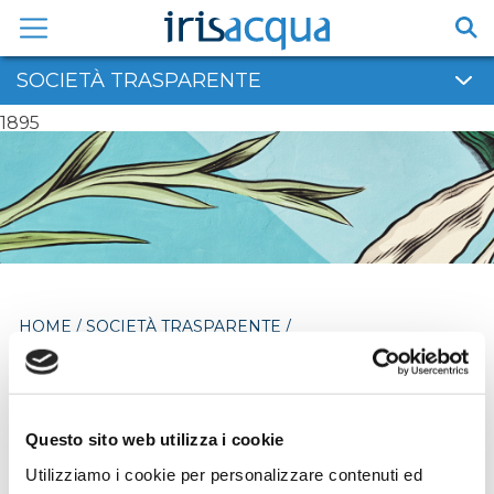
Vai
al
contenuto
SOCIETÀ TRASPARENTE
1895
HOME
/
SOCIETÀ TRASPARENTE
/
PIANIFICAZIONE E GOVERNO DEL TERRITORIO
Pianificazione e
Questo sito web utilizza i cookie
governo del territorio
Utilizziamo i cookie per personalizzare contenuti ed