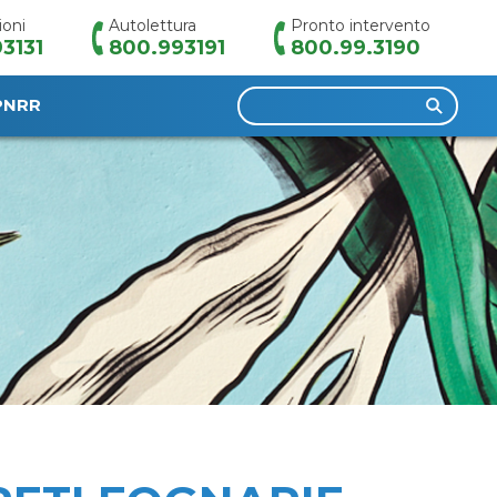
ioni
Autolettura
Pronto intervento
3131
800.993191
800.99.3190
Ricerca
PNRR
per: