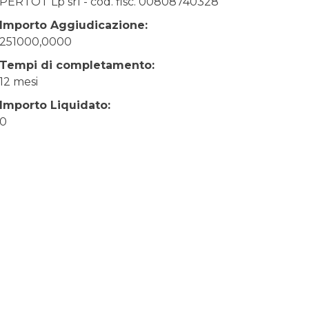
PERTOT Lp srl - cod. fisc. 00808740328
Importo Aggiudicazione:
251000,0000
Tempi di completamento:
12 mesi
Importo Liquidato:
0