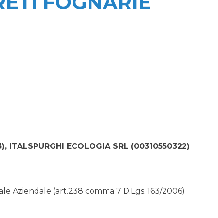
 RETI FOGNARIE
3), ITALSPURGHI ECOLOGIA SRL (00310550322)
erale Aziendale (art.238 comma 7 D.Lgs. 163/2006)